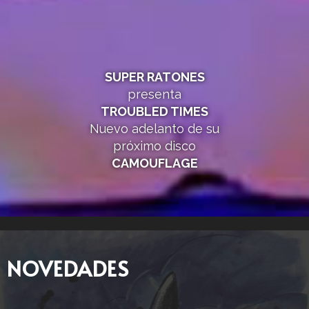
SUPER RATONES
presenta
TROUBLED TIMES
Nuevo adelanto de su
próximo disco
CAMOUFLAGE
NOVEDADES