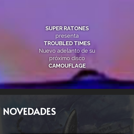
SUPER RATONES
presenta
TROUBLED TIMES
Nuevo adelanto de su
próximo disco
CAMOUFLAGE
NOVEDADES