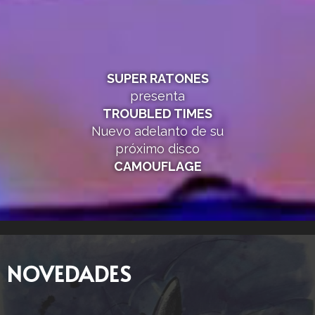
SUPER RATONES
presenta
TROUBLED TIMES
Nuevo adelanto de su
próximo disco
CAMOUFLAGE
NOVEDADES