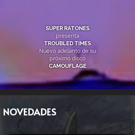
SUPER RATONES
presenta
TROUBLED TIMES
Nuevo adelanto de su
próximo disco
CAMOUFLAGE
NOVEDADES