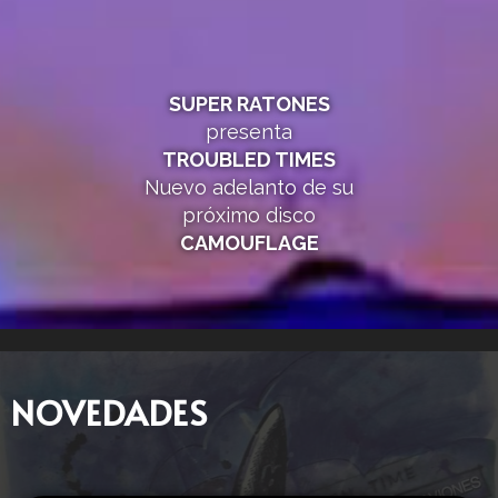
SUPER RATONES
presenta
TROUBLED TIMES
Nuevo adelanto de su
próximo disco
CAMOUFLAGE
NOVEDADES