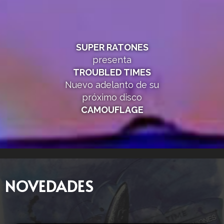
SUPER RATONES
presenta
TROUBLED TIMES
Nuevo adelanto de su
próximo disco
CAMOUFLAGE
NOVEDADES