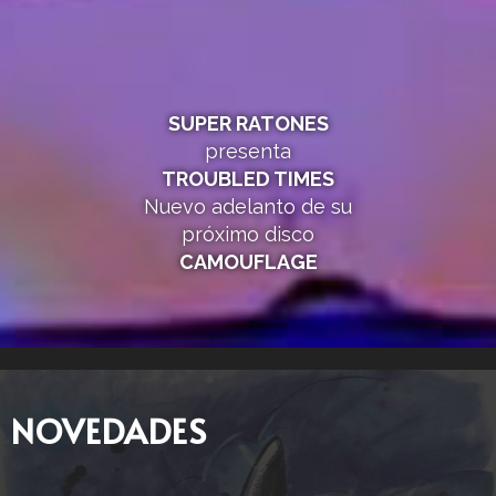
SUPER RATONES
presenta
TROUBLED TIMES
Nuevo adelanto de su
próximo disco
CAMOUFLAGE
NOVEDADES