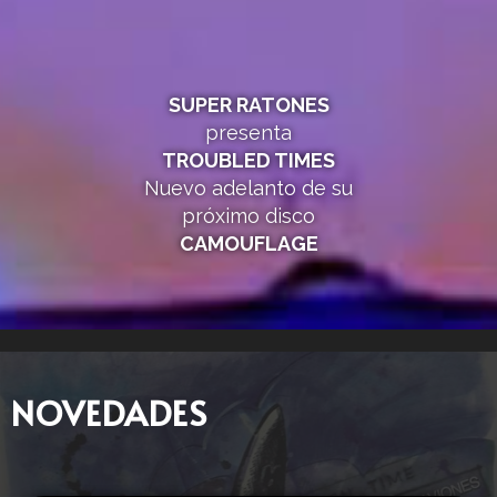
SUPER RATONES
presenta
TROUBLED TIMES
Nuevo adelanto de su
próximo disco
CAMOUFLAGE
NOVEDADES