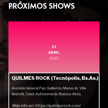
PRÓXIMOS SHOWS
13
ABRIL
2025
QUILMES ROCK (Tecnópolis, Bs.As.)
Avenida General Paz, Guillermo Manso &, Villa
Martelli, Cdad. Autónoma de Buenos Aires.