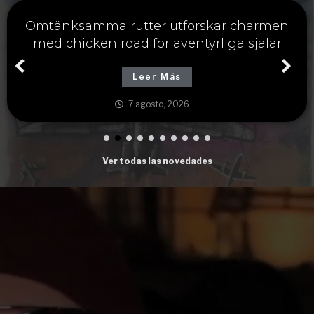
Authentique immersion et casino en ligne
suisse pour une expérience de jeu
exceptionnelle et sécurisée
Leer Más
7 agosto, 2026
Ver todas las novedades