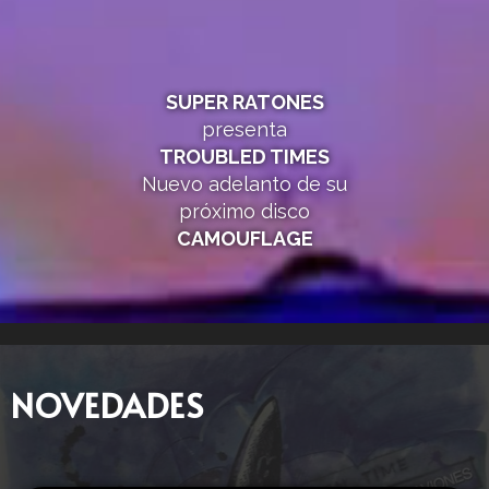
SUPER RATONES
presenta
TROUBLED TIMES
Nuevo adelanto de su
próximo disco
CAMOUFLAGE
NOVEDADES