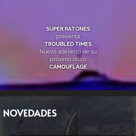
SUPER RATONES
presenta
TROUBLED TIMES
Nuevo adelanto de su
próximo disco
CAMOUFLAGE
NOVEDADES