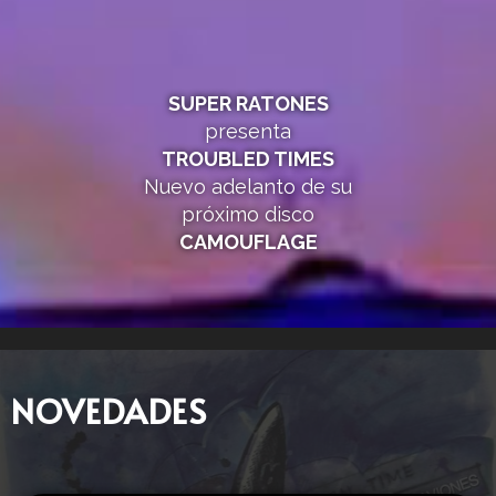
SUPER RATONES
presenta
TROUBLED TIMES
Nuevo adelanto de su
próximo disco
CAMOUFLAGE
NOVEDADES