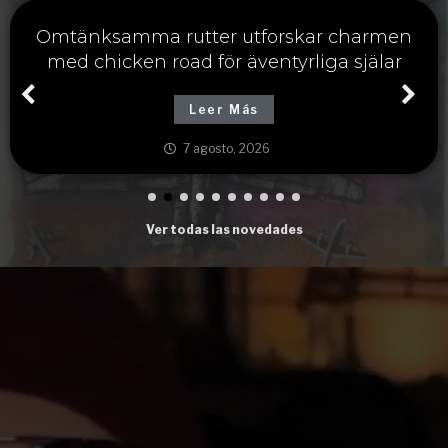
Authentique immersion et casino en ligne
suisse pour une expérience de jeu
exceptionnelle et sécurisée
Leer Más
7 agosto, 2026
Ver todas las novedades