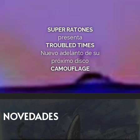
SUPER RATONES
presenta
TROUBLED TIMES
Nuevo adelanto de su
próximo disco
CAMOUFLAGE
NOVEDADES