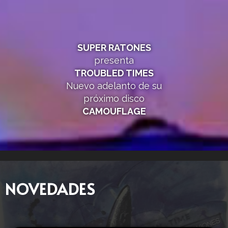
SUPER RATONES
presenta
TROUBLED TIMES
Nuevo adelanto de su
próximo disco
CAMOUFLAGE
NOVEDADES