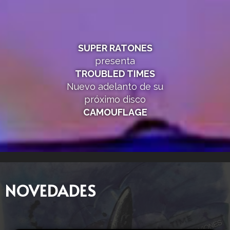
SUPER RATONES
presenta
TROUBLED TIMES
Nuevo adelanto de su
próximo disco
CAMOUFLAGE
NOVEDADES