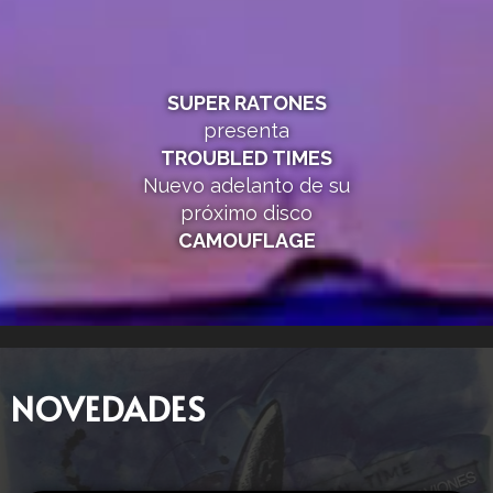
SUPER RATONES
presenta
TROUBLED TIMES
Nuevo adelanto de su
próximo disco
CAMOUFLAGE
NOVEDADES