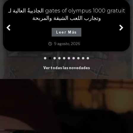
Juegos online seguros con casino
piperspin y beneficios para nuevos usuarios
Leer Más
9 agosto, 2026
Ver todas las novedades