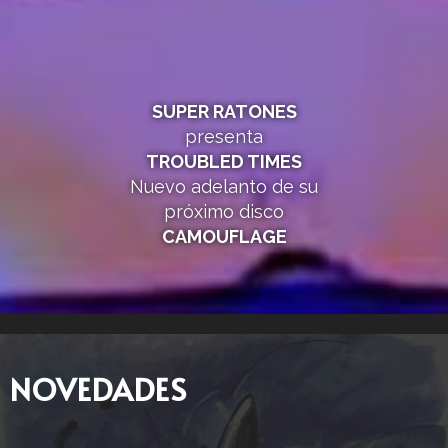
SUPER RATONES
presenta
TROUBLED TIMES
Nuevo adelanto de su
próximo disco
CAMOUFLAGE
NOVEDADES