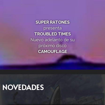
SUPER RATONES
presenta
TROUBLED TIMES
Nuevo adelanto de su
próximo disco
CAMOUFLAGE
NOVEDADES