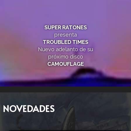
SUPER RATONES
presenta
TROUBLED TIMES
Nuevo adelanto de su
próximo disco
CAMOUFLAGE
NOVEDADES