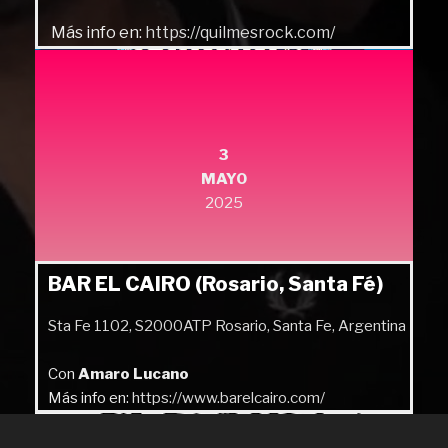
Más info en:
https://quilmesrock.com/
3
MAYO
2025
BAR EL CAIRO (Rosario, Santa Fé)
Sta Fe 1102, S2000ATP Rosario, Santa Fe, Argentina
Con
Amaro Lucano
Más info en:
https://www.barelcairo.com/