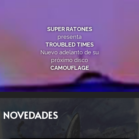
SUPER RATONES
presenta
TROUBLED TIMES
Nuevo adelanto de su
próximo disco
CAMOUFLAGE
NOVEDADES