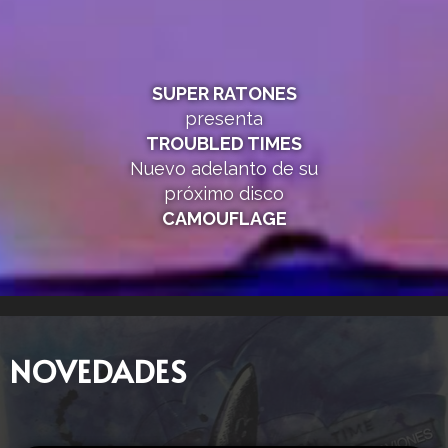
SUPER RATONES
presenta
TROUBLED TIMES
Nuevo adelanto de su
próximo disco
CAMOUFLAGE
NOVEDADES