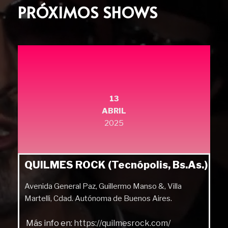
PRÓXIMOS SHOWS
13
ABRIL
2025
QUILMES ROCK (Tecnópolis, Bs.As.)
Avenida General Paz, Guillermo Manso &, Villa
Martelli, Cdad. Autónoma de Buenos Aires.