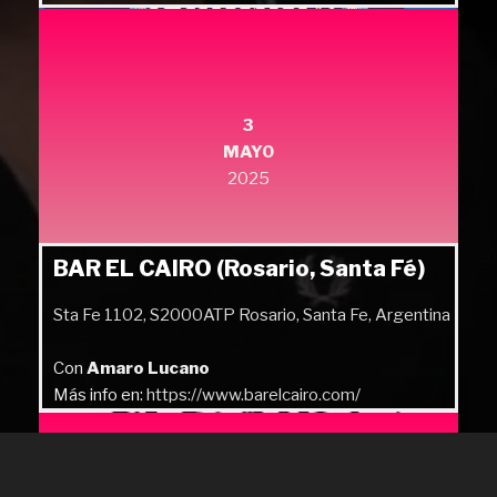
Más info en:
https://quilmesrock.com/
3
MAYO
2025
BAR EL CAIRO (Rosario, Santa Fé)
Sta Fe 1102, S2000ATP Rosario, Santa Fe, Argentina
Con
Amaro Lucano
Más info en:
https://www.barelcairo.com/