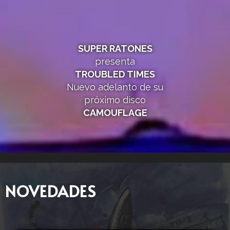
SUPER RATONES
presenta
TROUBLED TIMES
Nuevo adelanto de su
próximo disco
CAMOUFLAGE
NOVEDADES