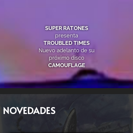
SUPER RATONES
presenta
TROUBLED TIMES
Nuevo adelanto de su
próximo disco
CAMOUFLAGE
NOVEDADES