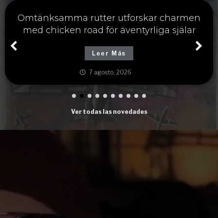
Authentique immersion et casino en ligne
suisse pour une expérience de jeu
exceptionnelle et sécurisée
Leer Más
7 agosto, 2026
Ver todas las novedades