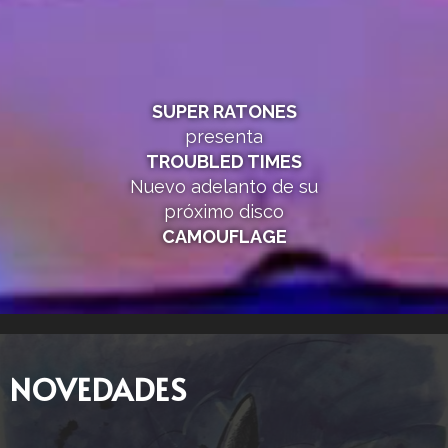
SUPER RATONES
presenta
TROUBLED TIMES
Nuevo adelanto de su
próximo disco
CAMOUFLAGE
NOVEDADES