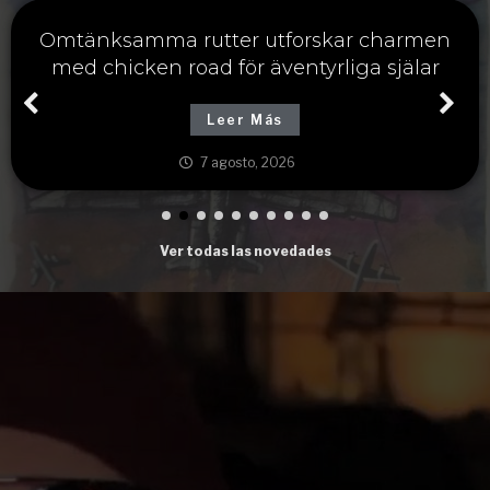
Authentique immersion et casino en ligne
suisse pour une expérience de jeu
exceptionnelle et sécurisée
Leer Más
7 agosto, 2026
Ver todas las novedades