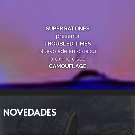
SUPER RATONES
presenta
TROUBLED TIMES
Nuevo adelanto de su
próximo disco
CAMOUFLAGE
NOVEDADES