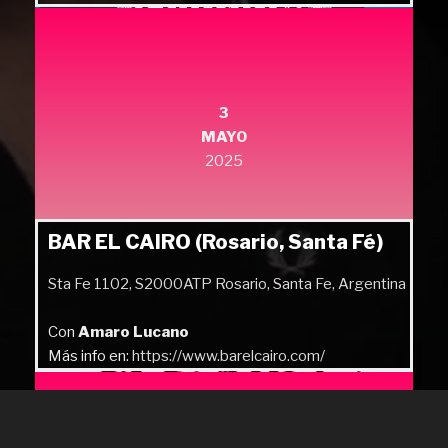
Más info en:
https://quilmesrock.com/
3
MAYO
2025
BAR EL CAIRO (Rosario, Santa Fé)
Sta Fe 1102, S2000ATP Rosario, Santa Fe, Argentina
Con
Amaro Lucano
Más info en:
https://www.barelcairo.com/