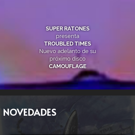
SUPER RATONES
presenta
TROUBLED TIMES
Nuevo adelanto de su
próximo disco
CAMOUFLAGE
NOVEDADES