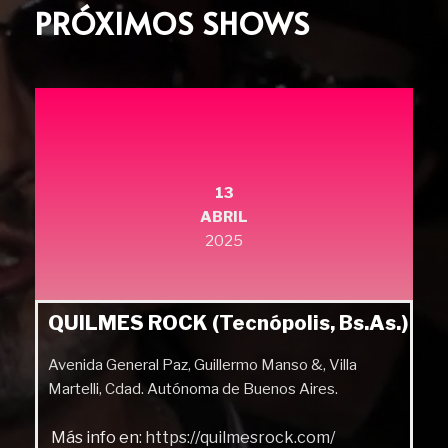
PRÓXIMOS SHOWS
13
ABRIL
2025
QUILMES ROCK (Tecnópolis, Bs.As.)
Avenida General Paz, Guillermo Manso &, Villa
Martelli, Cdad. Autónoma de Buenos Aires.
Más info en:
https://quilmesrock.com/