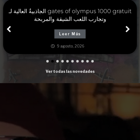
Juegos online seguros con casino
piperspin y beneficios para nuevos usuarios
Leer Más
9 agosto, 2026
Ver todas las novedades