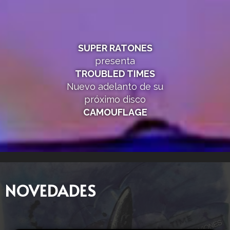
SUPER RATONES
presenta
TROUBLED TIMES
Nuevo adelanto de su
próximo disco
CAMOUFLAGE
NOVEDADES